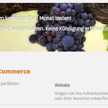
 kostenlos für 1 Monat testen!
infach ausprobieren. Keine Kündigung erforderli
Commerce
n perfekten
Website
.
Steigern Sie Ihre Aufmerksamkeit
nach Ihren Wünschen entworfen