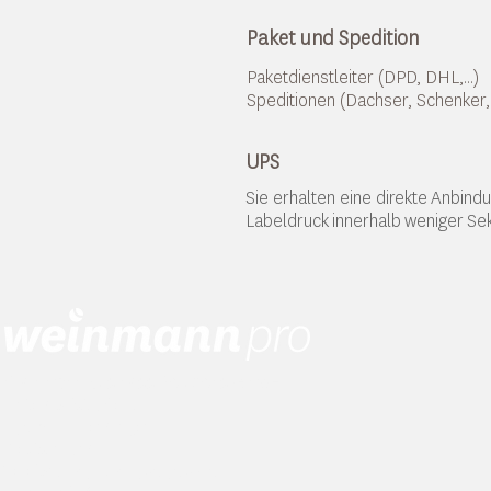
Paket und Spedition
Paketdienstleiter (DPD, DHL,...)
Speditionen (Dachser, Schenker,..
UPS
Sie erhalten eine direkte Anbind
Labeldruck innerhalb weniger S
Weinmann Business Solutions GmbH
Unterdorfstraße 16
79312 Emmendingen
Deutschland
Telefon:
+49
7641
950905 - 0