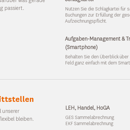
e darüber was gerade
g passiert.
Nutzen Sie die Schlagkartei für 
Buchungen zur Erfüllung der ges
Aufzeichnungspflicht.
Aufgaben-Management & Tr
(Smartphone)
Behalten Sie den Überblick über
Feld ganz einfach mit dem Smar
ittstellen
LEH, Handel, HoGA
l unserer
GES Sammelabrechnung
flexibel bleiben.
EKF Sammelabrechnung