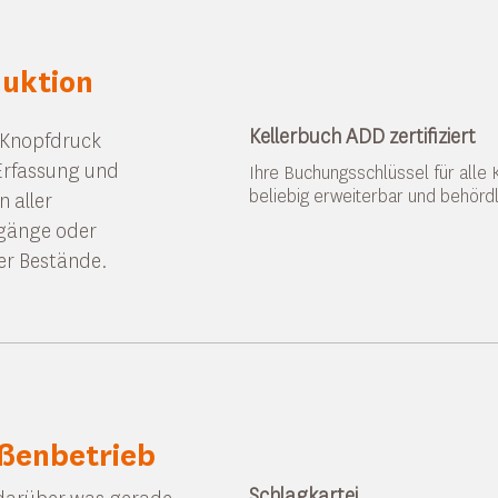
Newsletter
Halten Sie Ihre Kunden und Inte
uktion
Mail Newslettern immer auf de
Kellerbuch ADD zertifiziert
f Knopfdruck
 Erfassung und
Ihre Buchungsschlüssel für alle
beliebig erweiterbar und behörd
 aller
gänge oder
r Bestände.
ßenbetrieb
Schlagkartei